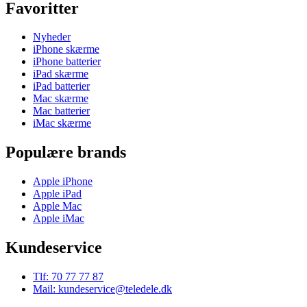
Favoritter
Nyheder
iPhone skærme
iPhone batterier
iPad skærme
iPad batterier
Mac skærme
Mac batterier
iMac skærme
Populære brands
Apple iPhone
Apple iPad
Apple Mac
Apple iMac
Kundeservice
Tlf: 70 77 77 87
Mail: kundeservice@teledele.dk