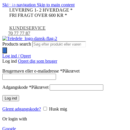
Skip to navigation
Skip to main content
-18%
-46%
-10%
-30%
-30%
-13%
LEVERING 1- 2 HVERDAGE *
UDSOLGT
FRI FRAGT OVER 600 KR *
KUNDESERVICE
70 77 77 87
Products search
Log ind / Opret
Log ind
Opret dig som bruger
Brugernavn eller e-mailadresse
*
Påkrævet
Adgangskode
*
Påkrævet
Log ind
Glemt adgangskode?
Husk mig
Or login with
Google