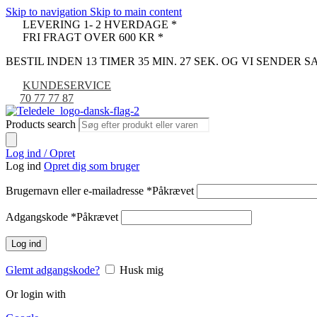
Skip to navigation
Skip to main content
LEVERING 1- 2 HVERDAGE *
FRI FRAGT OVER 600 KR *
BESTIL INDEN 13 TIMER 35 MIN. 27 SEK. OG VI SENDER
KUNDESERVICE
70 77 77 87
Products search
Log ind / Opret
Log ind
Opret dig som bruger
Brugernavn eller e-mailadresse
*
Påkrævet
Adgangskode
*
Påkrævet
Log ind
Glemt adgangskode?
Husk mig
Or login with