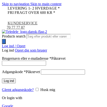
Skip to navigation
Skip to main content
LEVERING 1- 2 HVERDAGE *
FRI FRAGT OVER 600 KR *
KUNDESERVICE
70 77 77 87
Products search
Log ind / Opret
Log ind
Opret dig som bruger
Brugernavn eller e-mailadresse
*
Påkrævet
Adgangskode
*
Påkrævet
Log ind
Glemt adgangskode?
Husk mig
Or login with
Google