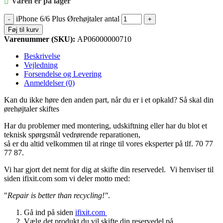
Varen er på lager
iPhone 6/6 Plus Ørehøjtaler antal
Føj til kurv
Varenummer (SKU):
AP06000000710
Beskrivelse
Vejledning
Forsendelse og Levering
Anmeldelser (0)
Kan du ikke høre den anden part, når du er i et opkald? Så skal din
ørehøjtaler skiftes
Har du problemer med montering, udskiftning eller har du blot et
teknisk spørgsmål vedrørende reparationen,
så er du altid velkommen til at ringe til vores eksperter på tlf. 70 77
77 87.
Vi har gjort det nemt for dig at skifte din reservedel. Vi henviser til
siden ifixit.com som vi deler motto med:
"
Repair is better than recycling!"
.
Gå ind på siden
ifixit.com
Vælg det produkt du vil skifte din reservedel på.