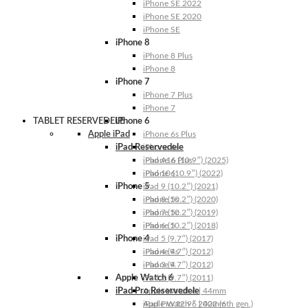
iPhone SE 2022
iPhone SE 2020
iPhone SE
iPhone 8
iPhone 8 Plus
iPhone 8
iPhone 7
iPhone 7 Plus
iPhone 7
TABLET RESERVEDELE
iPhone 6
Apple iPad
iPhone 6s Plus
iPad Reservedele
iPhone 6s
iPhone 6 Plus
iPad A16 (10.9″) (2025)
iPhone 6
iPad 10 (10.9″) (2022)
iPhone 5
iPad 9 (10.2″) (2021)
iPhone 5s
iPad 8 (10.2″) (2020)
iPhone 5c
iPad 7 (10.2″) (2019)
iPhone 5
iPad 6 (10.2″) (2018)
iPhone 4
iPad 5 (9.7″) (2017)
iPhone 4s
iPad 4 (9.7″) (2012)
iPhone 4
iPad 3 (9.7″) (2012)
Apple Watch 6
iPad 2 (9.7″) (2011)
iPad Pro Reservedele
Apple Watch 6 | 44mm
Apple Watch 6 | 40mm
iPad Pro 12.9″ 2022 (6th gen.)