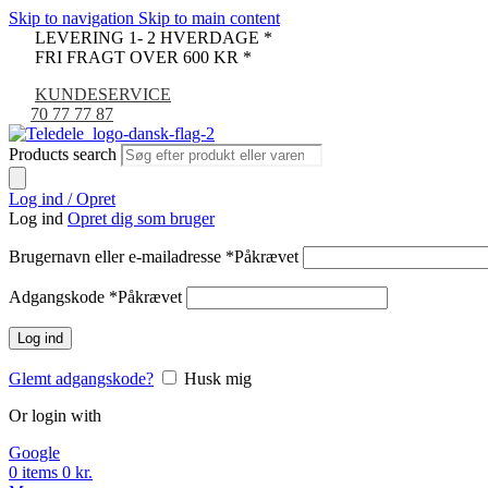
Skip to navigation
Skip to main content
LEVERING 1- 2 HVERDAGE *
FRI FRAGT OVER 600 KR *
KUNDESERVICE
70 77 77 87
Products search
Log ind / Opret
Log ind
Opret dig som bruger
Brugernavn eller e-mailadresse
*
Påkrævet
Adgangskode
*
Påkrævet
Log ind
Glemt adgangskode?
Husk mig
Or login with
Google
0
items
0
kr.