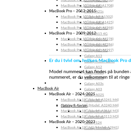
MacBook Pro 13″ (Model: A1706)
Galaxy A22 5G
MacBook Pro 13″ (Model: A1708)
Galaxy A22
MacBook Pro – 2012-2015
Galaxy A21s
MacBook Pro 13” (Model: A1502)
Galaxy A20s
MacBook Pro 13″ (Model: A1425)
Galaxy A20e
MacBook Pro 15″ (Model: A1398)
Galaxy A15 5G
MacBook Pro – 2009-2012
Galaxy A15 4G
MacBook Pro 13″ (Model: A1278)
Galaxy A14 5G
MacBook Pro 15″ (Model: A1286)
Galaxy A14 4G
MacBook Pro 17″ (Model: A1297)
Galaxy A13 5G
Galaxy A13
Er du i tvivl om, hvilken MacBook Pro d
Galaxy A12s Nacho
Galaxy A12
Model nummeret kan findes på bunden af 
Galaxy A05s
nummeret, er du velkommen til at ringe t
Galaxy A04s
Galaxy A03s
MacBook Air
Galaxy A03
MacBook Air – 2024-2025
Galaxy A02S
MacBook Air 15″ (Model: A3241 M4)
Galaxy A02
MacBook Air 13″ (Model: A3240 M4)
Galaxy S-Serien
MacBook Air 15″ (Model: A3114 M3)
Galaxy S24 Ultra
MacBook Air 13″ (Model: A3113 M3)
Galaxy S24+
MacBook Air – 2020-2023
Galaxy S24
MacBook Air 15″ M2 (Model: A2941)
Galaxy S23 Ultra